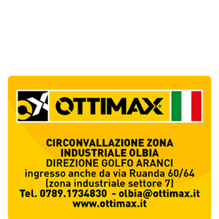
Notizie di Oggi
5
articol
i
Punti di svista: in via Fiume, un anno senza
auto per vietare il nascondino ai delinquenti
1
Editoriali
Abusivi sulle spiagge tra Olbia e Arzachena:
sequestrati lettini, ombrelloni e dehors
2
Cronaca
Luogosanto, tre giorni tra vini e tradizioni
intorno al Palio della stella
3
Eventi
Auto si ribalta più volte sulla Sassari-Olbia,