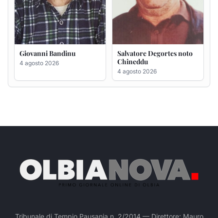
Tribunale di Tempio Pausania n. 2/2014 — Direttore: Mauro