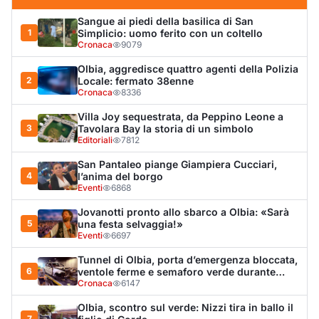
Jovanotti pronto allo sbarco a Olbia: «Sarà
5
una festa selvaggia!»
Eventi
6697
Tunnel di Olbia, porta d’emergenza bloccata,
6
ventole ferme e semaforo verde durante
l’incendio dell'auto
Cronaca
6147
Olbia, scontro sul verde: Nizzi tira in ballo il
7
figlio di Corda
Politica
5876
Olbia, il Nero inaugura gli attracchi D-Marin
8
al Molo Brin
Turismo
4266
Olbia, auto finisce fuori strada: una donna in
9
ospedale
Cronaca
3944
Van fuori controllo finisce oltre le protezioni
10
stradali
Cronaca
3286