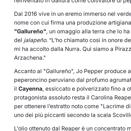
reinventato in Gallura come coltivatore di pe
Dal 2016 vive in un eremo immerso nel verde
nome con cui firma una produzione artigianale
"Gallureño"
, un omaggio alla terra che lo h
del
jalapeño
. “L’ho chiamato così in onore de
mi ha accolto dalla Nurra. Qui siamo a Pirazz
Arzachena."
Accanto al "Gallureño", Jo Pepper produce al
peperoncino peruviano dal profumo agrumato
il
Cayenna
, essiccato e polverizzato fino a 
protagonista assoluto resta il Carolina Reaper,
per ottenere l’estratto noto come "Lacrime di
uno dei più piccanti secondo la scala Scovill
L’olio ottenuto dal Reaper è un concentrato 