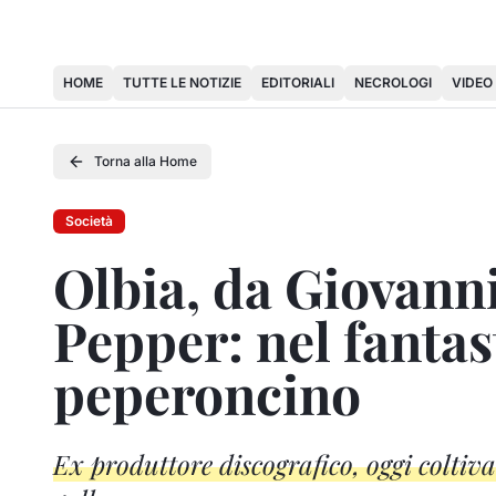
HOME
TUTTE LE NOTIZIE
EDITORIALI
NECROLOGI
VIDEO
Torna alla Home
Società
Olbia, da Giovanni
Pepper: nel fanta
peperoncino
Ex produttore discografico, oggi coltiv