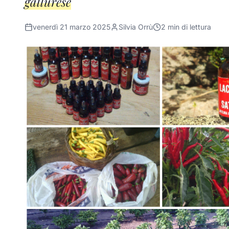
gallurese
venerdì 21 marzo 2025
Silvia Orrù
2
min di lettura