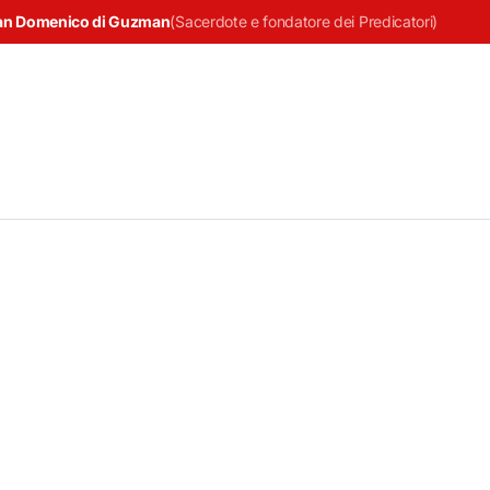
an Domenico di Guzman
(
Sacerdote e fondatore dei Predicatori
)