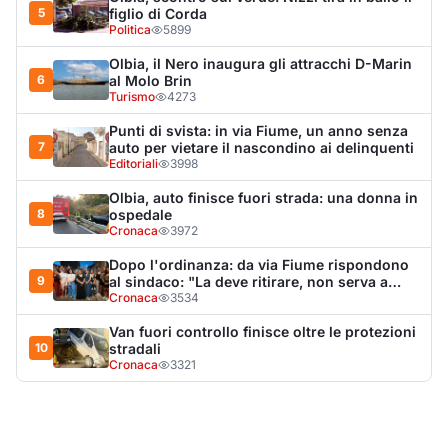
nulla"
Cronaca
3534
Van fuori controllo finisce oltre le protezioni
10
stradali
Cronaca
3321