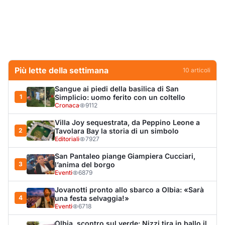
San Pantaleo piange Giampiera Cucciari,
3
l’anima del borgo
Eventi
6879
Jovanotti pronto allo sbarco a Olbia: «Sarà
4
una festa selvaggia!»
Eventi
6718
Olbia, scontro sul verde: Nizzi tira in ballo il
5
figlio di Corda
Politica
5899
Olbia, il Nero inaugura gli attracchi D-Marin
6
al Molo Brin
Turismo
4273
Punti di svista: in via Fiume, un anno senza
7
auto per vietare il nascondino ai delinquenti
Editoriali
3998
Olbia, auto finisce fuori strada: una donna in
8
ospedale
Cronaca
3972
Dopo l'ordinanza: da via Fiume rispondono
9
al sindaco: "La deve ritirare, non serva a