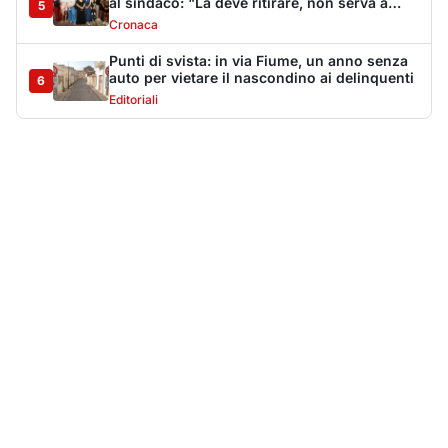
Più lette della settimana
10
articoli
Sangue ai piedi della basilica di San
1
Simplicio: uomo ferito con un coltello
Cronaca
9112
Villa Joy sequestrata, da Peppino Leone a
2
Tavolara Bay la storia di un simbolo
Editoriali
7927