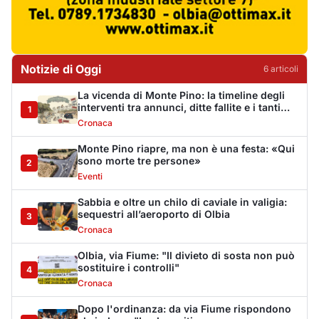
sequestri all’aeroporto di Olbia
3
Cronaca
Olbia, via Fiume: "Il divieto di sosta non può
sostituire i controlli"
4
Cronaca
Dopo l'ordinanza: da via Fiume rispondono
al sindaco: "La deve ritirare, non serva a
5
nulla"
Cronaca
Punti di svista: in via Fiume, un anno senza
auto per vietare il nascondino ai delinquenti
6
Editoriali