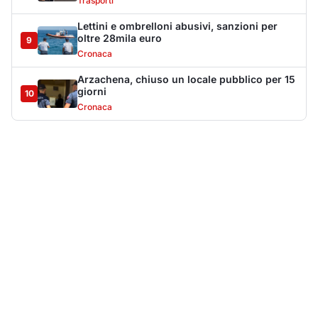
Più lette della settimana
10
articoli
Sangue ai piedi della basilica di San
1
Simplicio: uomo ferito con un coltello
Cronaca
9091
Olbia, aggredisce quattro agenti della Polizia