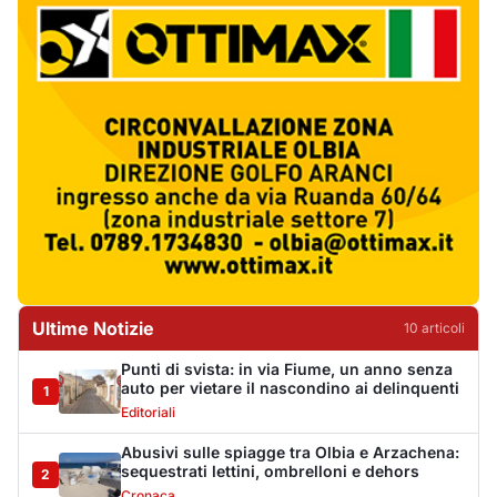
Punti di svista: in via Fiume, un anno senza
auto per vietare il nascondino ai delinquenti
1
Editoriali
Abusivi sulle spiagge tra Olbia e Arzachena:
sequestrati lettini, ombrelloni e dehors
2
Cronaca
Luogosanto, tre giorni tra vini e tradizioni
intorno al Palio della stella
3
Eventi
Auto si ribalta più volte sulla Sassari-Olbia,
ferito un uomo di 56 anni
4
Cronaca
Albieri chiede la chiusura del centro di
accoglienza a Calangianus
5
Politica
Poliziotto fuori servizio soccorre sei feriti
vicino a Olbia
6