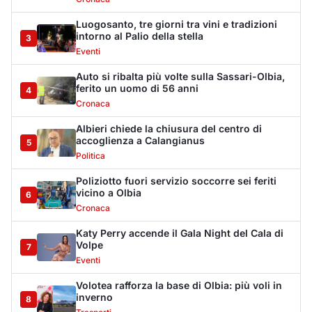
Cronaca
Katy Perry accende il Gala Night del Cala di
Volpe
7
Eventi
Volotea rafforza la base di Olbia: più voli in
inverno
8
Trasporti
Lettini e ombrelloni abusivi, sanzioni per
oltre 28mila euro
9
Cronaca
Arzachena, chiuso un locale pubblico per 15
giorni
10
Cronaca