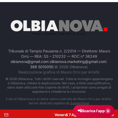
Tribunale di Tempio Pausania n. 2/2014 — Direttore: Mauro
Orrù — REA: SS – 210232 — ROC n° 36249
olbianova@gmail.com
|
olbianova.marketing@gmail.com
|
366 5010055
|
©
2026
Olbianova
|
Realizzazione grafica di Mauro Orrù per Artefix
©
2026
Olbianova. Tutti i diritti riservati. Tutte le immagini appartengono
a Olbianova, vietata la duplicazione. Nel caso, a titolo esemplificativo,
siano state utilizzate foto coperte da diritti, i proprietari sono pregati di
segnalarle e chiederne la rimozione.
Il sito di Olbianova è un tema nativo costruito da Mauro Orrù per Artefix.
Server dedicato ospitato da
SupportHost
.
📲
×
Scarica l'app
Venerdì 7 Agosto 2026
|
Ore:
06:09