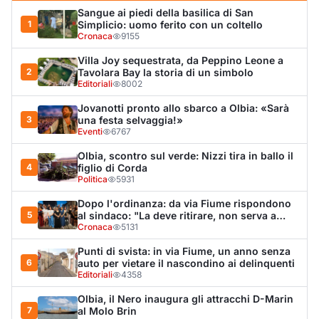
5
al sindaco: "La deve ritirare, non serva a
nulla"
Cronaca
5131
Punti di svista: in via Fiume, un anno senza
6
auto per vietare il nascondino ai delinquenti
Editoriali
4358
Olbia, il Nero inaugura gli attracchi D-Marin
7
al Molo Brin
Turismo
4285
Olbia, auto finisce fuori strada: una donna in
8
ospedale
Cronaca
4005
Olbia, attentato incendiario nella notte:
9
distrutti due mezzi da lavoro della Idro Pmg
Cronaca
3718
Van fuori controllo finisce oltre le protezioni
10
stradali
Cronaca
3341