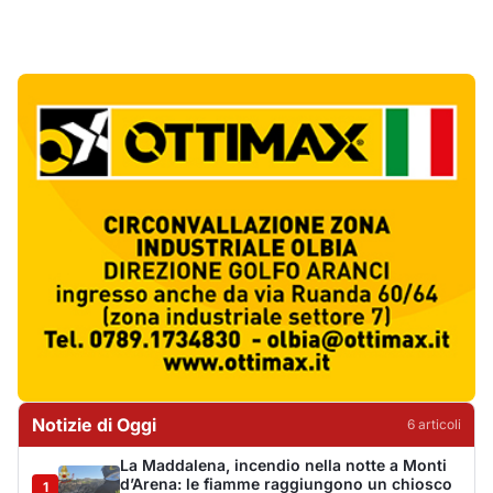
Notizie di Oggi
6
articol
i
La Maddalena, incendio nella notte a Monti
d’Arena: le fiamme raggiungono un chiosco
1
Cronaca
Olbia, cocaina e hashish in casa: i
Carabinieri arrestano un 22enne
2
Cronaca
La protesta di via Fiume: "Siamo pronti a
rivolgerci al prefetto"
3
Cronaca
Olbia, attentato incendiario nella notte:
distrutti due mezzi da lavoro della Idro Pmg
4
Cronaca
Incendio a Rudalza, in fiamme un deposito
con oli e bombole
5