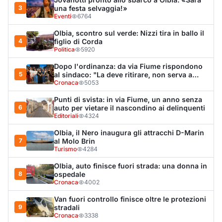
Turismo
4284
Olbia, auto finisce fuori strada: una donna in
8
ospedale
Cronaca
4002
Van fuori controllo finisce oltre le protezioni
9
stradali
Cronaca
3338
Salmo mostra la cicatrice sul volto: “Il
10
tumore è tornato”
Spettacolo
3266