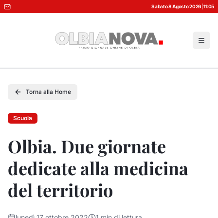
Sabato 8 Agosto 2026
|
11:05
Torna alla Home
Scuola
Olbia. Due giornate
dedicate alla medicina
del territorio
lunedì 17 ottobre 2022
1
min di lettura