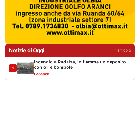
Più lette della settimana
10
articoli