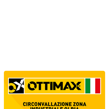
Notizie di Oggi
1
articol
o
Incendio a Rudalza, in fiamme un deposito
con oli e bombole
1
Cronaca