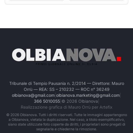
Tribunale di Tempio Pausania n. 2/2014 — Direttore: Mauro
Orrù — REA: SS – 210232 — ROC n° 36249
olbianova@gmail.com
|
olbianova.marketing@gmail.com
|
366 5010055
|
©
2026
Olbianova
|
Realizzazione grafica di Mauro Orrù per Artefix
©
2026
Olbianova. Tutti i diritti riservati. Tutte le immagini appartengono
a Olbianova, vietata la duplicazione. Nel caso, a titolo esemplificativo,
siano state utilizzate foto coperte da diritti, i proprietari sono pregati di
segnalarle e chiederne la rimozione.