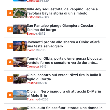
Olbia, scontro sul verde: Nizzi tira in ballo il
7
figlio di Corda
Politica
5886
Olbia, il Nero inaugura gli attracchi D-Marin
8
al Molo Brin
Turismo
4266
Olbia, auto finisce fuori strada: una donna in
9
ospedale
Cronaca
3956
Van fuori controllo finisce oltre le protezioni
10
stradali
Cronaca
3305