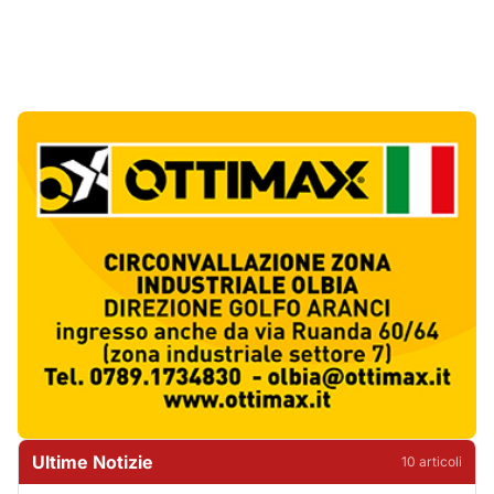
Ultime Notizie
10
articol
i
Punti di svista: in via Fiume, un anno senza
auto per vietare il nascondino ai delinquenti
1
Editoriali
Abusivi sulle spiagge tra Olbia e Arzachena:
sequestrati lettini, ombrelloni e dehors
2
Cronaca
Luogosanto, tre giorni tra vini e tradizioni
intorno al Palio della stella
3
Eventi
Auto si ribalta più volte sulla Sassari-Olbia,
ferito un uomo di 56 anni
4
Cronaca