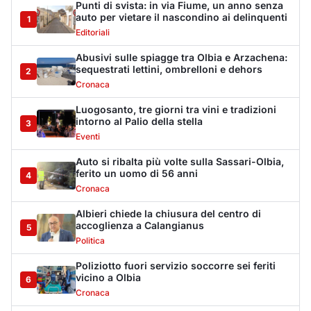
Albieri chiede la chiusura del centro di
accoglienza a Calangianus
5
Politica
Poliziotto fuori servizio soccorre sei feriti
vicino a Olbia
6
Cronaca
Katy Perry accende il Gala Night del Cala di
Volpe
7
Eventi
Volotea rafforza la base di Olbia: più voli in
inverno
8
Trasporti
Lettini e ombrelloni abusivi, sanzioni per
oltre 28mila euro
9
Cronaca
Arzachena, chiuso un locale pubblico per 15
giorni
10
Cronaca