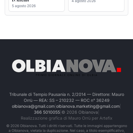
Tribunale di Tempio Pausania n. 2/2014 — Direttore: Mauro
Orrù — REA: SS – 210232 — ROC n° 36249
olbianova@gmail.com
|
olbianova.marketing@gmail.com
|
366 5010055
|
©
2026
Olbianova
|
Realizzazione grafica di Mauro Orrù per Artefix
©
2026
Olbianova. Tutti i diritti riservati. Tutte le immagini appartengono
a Olbianova, vietata la duplicazione. Nel caso, a titolo esemplificativo,