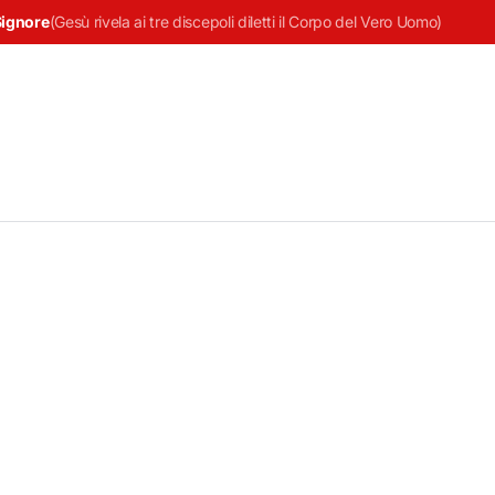
Signore
(
Gesù rivela ai tre discepoli diletti il Corpo del Vero Uomo
)