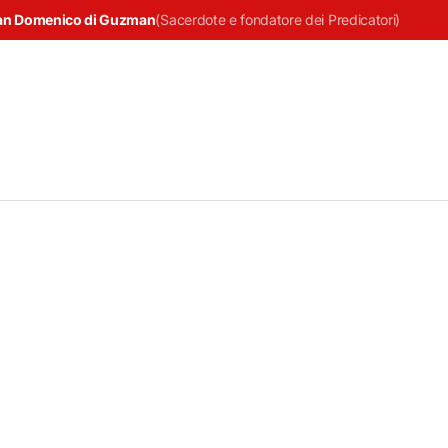
an Domenico di Guzman
(
Sacerdote e fondatore dei Predicatori
)