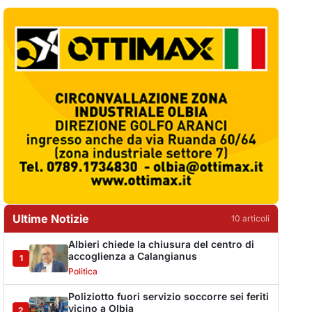
Ultime Notizie
10
articol
i
Albieri chiede la chiusura del centro di
accoglienza a Calangianus
1
Politica
Poliziotto fuori servizio soccorre sei feriti
vicino a Olbia
2