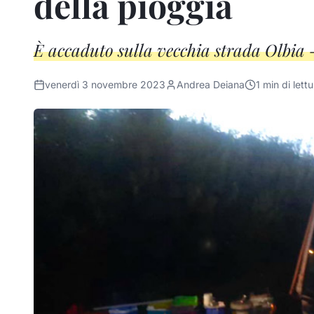
della pioggia
È accaduto sulla vecchia strada Olbia 
venerdì 3 novembre 2023
Andrea Deiana
1
min di lettu