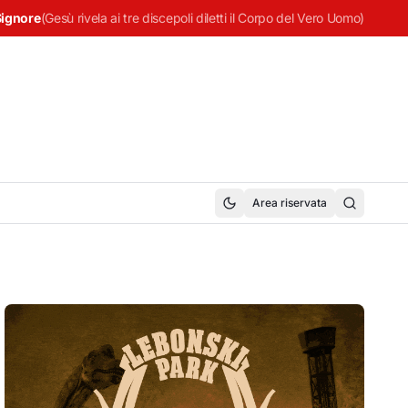
Signore
(
Gesù rivela ai tre discepoli diletti il Corpo del Vero Uomo
)
Area riservata