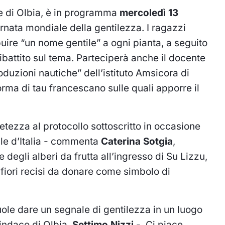
e di Olbia, è in programma
mercoledì 13
ornata mondiale della gentilezza. I ragazzi
buire “un nome gentile” a ogni pianta, a seguito
ibattito sul tema. Parteciperà anche il docente
oduzioni nautiche” dell’istituto Amsicora di
rma di tau francescano sulle quali apporre il
etezza al protocollo sottoscritto in occasione
ile d’Italia - commenta
Caterina Sotgia
,
degli alberi da frutta all’ingresso di Su Lizzu,
 fiori recisi da donare come simbolo di
uole dare un segnale di gentilezza in un luogo
sindaco di Olbia,
Settimo Nizzi
-. Ci piace