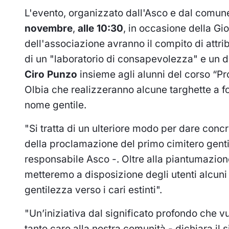
L'evento, organizzato dall'Asco e dal comun
novembre
,
alle 10:30
, in occasione della Gi
dell'associazione avranno il compito di attri
di un "laboratorio di consapevolezza" e un d
Ciro Punzo
insieme agli alunni del corso “Pr
Olbia che realizzeranno alcune targhette a fo
nome gentile.
"Si tratta di un ulteriore modo per dare concr
della proclamazione del primo cimitero gent
responsabile Asco -. Oltre alla piantumazione 
metteremo a disposizione degli utenti alcuni
gentilezza verso i cari estinti".
"Un’iniziativa dal significato profondo che v
tanto caro alla nostra comunità - dichiara il 