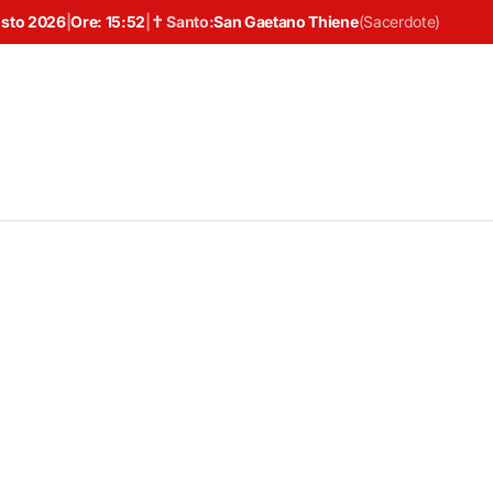
osto 2026
|
Ore:
15:52
|
✝ Santo:
San Gaetano Thiene
(
Sacerdote
)