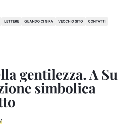
LETTERE
QUANDO CI GIRA
VECCHIO SITO
CONTATTI
lla gentilezza. A Su
zione simbolica
tto
a