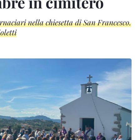
bre in cimitero
naciari nella chiesetta di San Francesco.
oletti