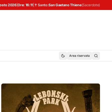
gosto 2026
|
Ore:
16:11
|
✝ Santo:
San Gaetano Thiene
(
Sacerdote
)
Area riservata