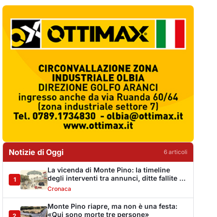
Notizie di Oggi
6
articol
i
La vicenda di Monte Pino: la timeline
degli interventi tra annunci, ditte fallite e i
1
tanti stop
Cronaca
Monte Pino riapre, ma non è una festa:
«Qui sono morte tre persone»
2