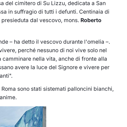
a del cimitero di Su Lizzu, dedicata a San
a in suffragio di tutti i defunti. Centinaia di
e presieduta dal vescovo, mons.
Roberto
de – ha detto il vescovo durante l'omelia –.
ivere, perché nessuno di noi vive solo nel
a camminare nella vita, anche di fronte alla
ssano avere la luce del Signore e vivere per
nti".
a Roma sono stati sistemati palloncini bianchi,
 anime.