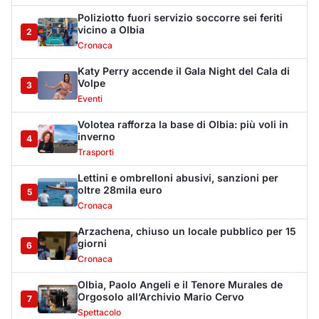
Arzachena, chiuso un locale pubblico per 15
giorni
6
Cronaca
Olbia, Paolo Angeli e il Tenore Murales de
Orgosolo all’Archivio Mario Cervo
7
Spettacolo
Hermaea, cambio al vertice: Antonio Masuli
eletto presidente
8
Sport
Villa Joy sequestrata, da Peppino Leone a
Tavolara Bay la storia di un simbolo
9
Editoriali
De profundis per l'Olbia Calcio, il Consiglio
Federale decreta la fine di una storia
10
Sport
Incidente sulla Statale, 57enne ferita dopo
l’uscita di strada
11
Cronaca