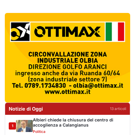
Notizie di Oggi
13
articol
i
Albieri chiede la chiusura del centro di
accoglienza a Calangianus
1
Politica
Poliziotto fuori servizio soccorre sei feriti
vicino a Olbia
2
Cronaca
Katy Perry accende il Gala Night del Cala di
Volpe
3
Eventi
Volotea rafforza la base di Olbia: più voli in
inverno
4
Trasporti
Lettini e ombrelloni abusivi, sanzioni per
oltre 28mila euro
5
Cronaca