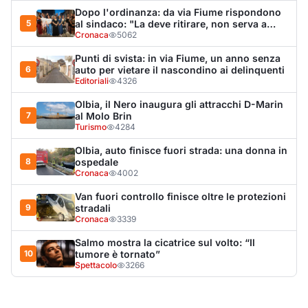
9
stradali
Cronaca
3339
Salmo mostra la cicatrice sul volto: “Il
10
tumore è tornato”
Spettacolo
3266