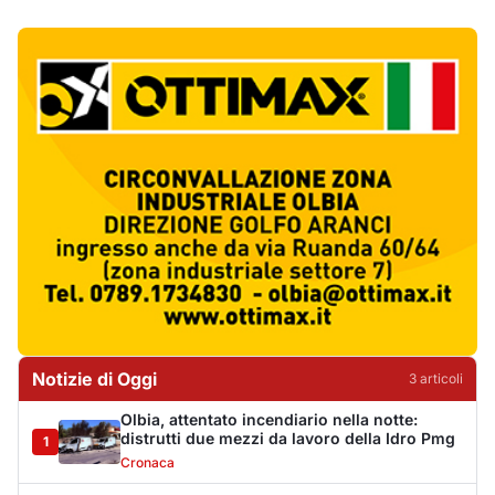
Notizie di Oggi
3
articol
i
Olbia, attentato incendiario nella notte:
distrutti due mezzi da lavoro della Idro Pmg
1
Cronaca
Incendio a Rudalza, in fiamme un deposito
con oli e bombole
2
Cronaca
Monte Pino riapre, ma non è una festa: «Qui
sono morte tre persone»
3
Eventi