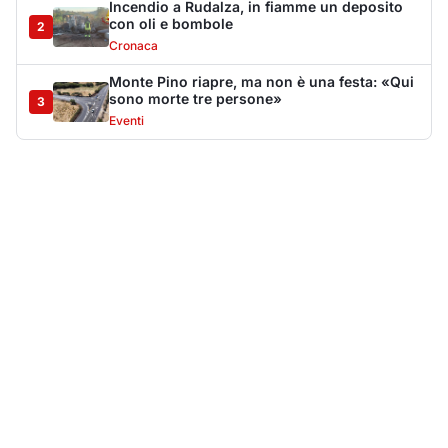
Più lette della settimana
10
articoli
Sangue ai piedi della basilica di San
1
Simplicio: uomo ferito con un coltello
Cronaca
9152
Villa Joy sequestrata, da Peppino Leone a
2
Tavolara Bay la storia di un simbolo