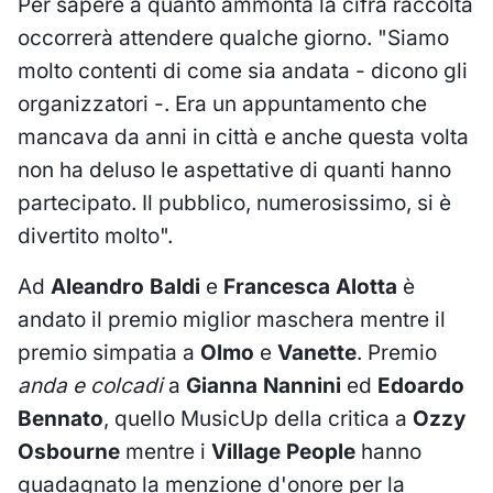
Per sapere a quanto ammonta la cifra raccolta
occorrerà attendere qualche giorno. "Siamo
molto contenti di come sia andata - dicono gli
organizzatori -. Era un appuntamento che
mancava da anni in città e anche questa volta
non ha deluso le aspettative di quanti hanno
partecipato. Il pubblico, numerosissimo, si è
divertito molto".
Ad
Aleandro Baldi
e
Francesca Alotta
è
andato il premio miglior maschera mentre il
premio simpatia a
Olmo
e
Vanette
. Premio
anda e colcadi
a
Gianna Nannini
ed
Edoardo
Bennato
, quello MusicUp della critica a
Ozzy
Osbourne
mentre i
Village People
hanno
guadagnato la menzione d'onore per la