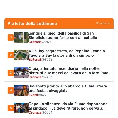
Più lette della settimana
10
articoli
Sangue ai piedi della basilica di San
1
Simplicio: uomo ferito con un coltello
Cronaca
9171
Villa Joy sequestrata, da Peppino Leone a
2
Tavolara Bay la storia di un simbolo
Editoriali
8033
Olbia, attentato incendiario nella notte:
3
distrutti due mezzi da lavoro della Idro Pmg
Cronaca
7437
Jovanotti pronto allo sbarco a Olbia: «Sarà
4
una festa selvaggia!»
Eventi
6778
Dopo l'ordinanza: da via Fiume rispondono
5
al sindaco: "La deve ritirare, non serva a
nulla"
Cronaca
5334