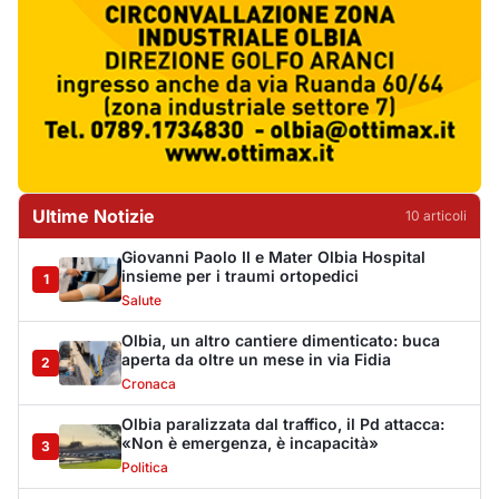
Ultime Notizie
10
articol
i
Giovanni Paolo II e Mater Olbia Hospital
insieme per i traumi ortopedici
1
Salute
Olbia, un altro cantiere dimenticato: buca
aperta da oltre un mese in via Fidia
2
Cronaca
Olbia paralizzata dal traffico, il Pd attacca:
«Non è emergenza, è incapacità»
3
Politica