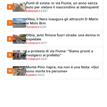
Punti di svista: in via Fiume, un anno senza
6
auto per vietare il nascondino ai delinquenti
Editoriali
4487
Olbia, il Nero inaugura gli attracchi D-Marin
7
al Molo Brin
Turismo
4291
Olbia, auto finisce fuori strada: una donna in
8
ospedale
Cronaca
4017
La protesta di via Fiume: "Siamo pronti a
9
rivolgerci al prefetto"
Cronaca
3441
Monte Pino riapre, ma non è una festa: «Qui
10
sono morte tre persone»
Eventi
3403