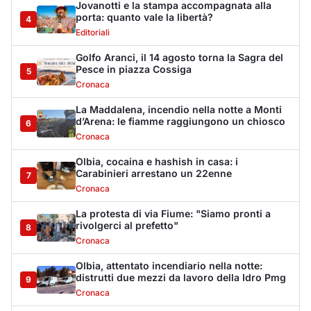
Jovanotti e la stampa accompagnata alla
porta: quanto vale la libertà?
4
Editoriali
Golfo Aranci, il 14 agosto torna la Sagra del
Pesce in piazza Cossiga
5
Cronaca
La Maddalena, incendio nella notte a Monti
d’Arena: le fiamme raggiungono un chiosco
6
Cronaca
Olbia, cocaina e hashish in casa: i
Carabinieri arrestano un 22enne
7
Cronaca
La protesta di via Fiume: "Siamo pronti a
rivolgerci al prefetto"
8
Cronaca
Olbia, attentato incendiario nella notte:
distrutti due mezzi da lavoro della Idro Pmg
9
Cronaca