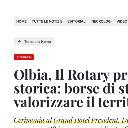
HOME
TUTTE LE NOTIZIE
EDITORIALI
NECROLOGI
VIDEO
Torna alla Home
Cronaca
Olbia, Il Rotary p
storica: borse di 
valorizzare il terr
Cerimonia al Grand Hotel President. Due