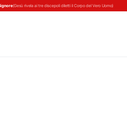
Signore
(
Gesù rivela ai tre discepoli diletti il Corpo del Vero Uomo
)