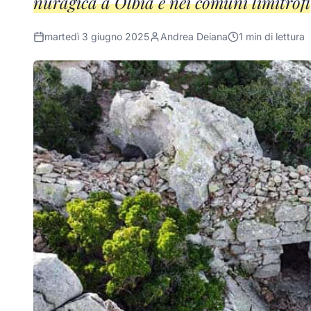
nuragica a Olbia e nei comuni limitrofi
martedì 3 giugno 2025
Andrea Deiana
1
min di lettura