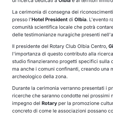
di ricerca dedicati a
Olbia
e ai territori limitro
La cerimonia di consegna dei riconoscimenti 
presso l'
Hotel President
di
Olbia
. L'evento 
comunità scientifica locale che potrà contar
delle testimonianze nuragiche presenti nell'
Il presidente del Rotary Club Olbia Centro,
G
l'importanza di questo contributo alla ricerca
studio finanzieranno progetti specifici sulla
ma anche i comuni confinanti, creando una 
archeologico della zona.
Durante la cerimonia verranno presentati i proge
ricerche che saranno condotte nei prossimi me
impegno del
Rotary
per la promozione cultur
concreto di come le associazioni possano con