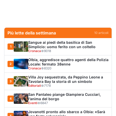
Villa Joy sequestrata, da Peppino Leone a
3
Tavolara Bay la storia di un simbolo
Editoriali
7178
San Pantaleo piange Giampiera Cucciari,
4
l’anima del borgo
Eventi
6847
Jovanotti pronto allo sbarco a Olbia: «Sarà
5
una festa selvaggia!»
Eventi
6659
Tunnel di Olbia, porta d’emergenza bloccata,
6
ventole ferme e semaforo verde durante
l’incendio dell'auto
Cronaca
6138
Olbia, scontro sul verde: Nizzi tira in ballo il
7
figlio di Corda
Politica
5846
Arzachena, il malore e la catena dei
8
soccorsi: «Un sistema sanitario tra i migliori
al mondo»
Lettere a Olbianova
5599
Olbia, il Nero inaugura gli attracchi D-Marin
9
al Molo Brin
Turismo
4249