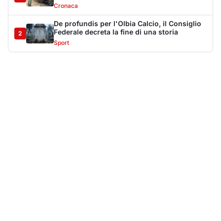
Più lette della settimana
10
articoli
Sangue ai piedi della basilica di San
1
Simplicio: uomo ferito con un coltello
Cronaca
9018
Olbia, aggredisce quattro agenti della Polizia
2
Locale: fermato 38enne
Cronaca
8320