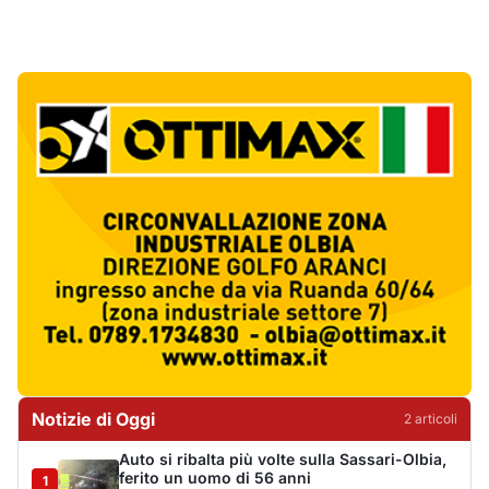
Notizie di Oggi
2
articol
i
Auto si ribalta più volte sulla Sassari-Olbia,
ferito un uomo di 56 anni
1
Cronaca
De profundis per l'Olbia Calcio, il Consiglio
Federale decreta la fine di una storia
2
Sport