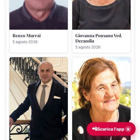
Giuseppe Saba
Maria Antonietta Orrù
ved. Peddio
5 agosto 2026
5 agosto 2026
📲
×
Scarica l'app