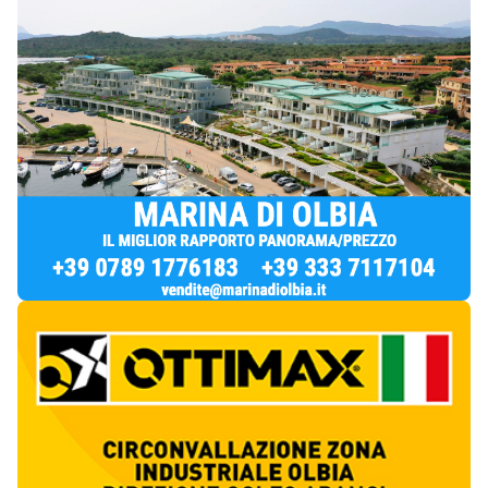
Notizie di Oggi
2
articol
i
Via Fiume, prime multe ma al civico 21 il B&B
resta “prigioniero” del cantiere
1
Cronaca
Olbia, urina davanti a un portone: rissa
sfiorata in via Fiume
2
Cronaca