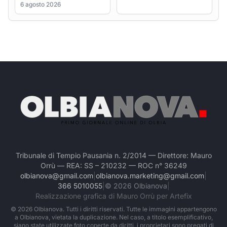
Tribunale di Tempio Pausania n. 2/2014 — Direttore: Mauro
Orrù — REA: SS – 210232 — ROC n° 36249
olbianova@gmail.com
|
olbianova.marketing@gmail.com
|
366 5010055
|
©
2026
Olbianova
|
Realizzazione grafica di Mauro Orrù per Artefix
©
2026
Olbianova. Tutti i diritti riservati. Tutte le immagini appartengono
a Olbianova, vietata la duplicazione. Nel caso, a titolo esemplificativo,
siano state utilizzate foto coperte da diritti, i proprietari sono pregati di