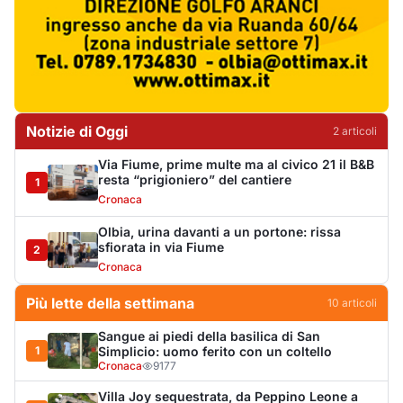
Più lette della settimana
10
articoli
Sangue ai piedi della basilica di San
1
Simplicio: uomo ferito con un coltello
Cronaca
9177
Villa Joy sequestrata, da Peppino Leone a
2
Tavolara Bay la storia di un simbolo
Editoriali
8047
Olbia, attentato incendiario nella notte:
3
distrutti due mezzi da lavoro della Idro Pmg
Cronaca
7821
Dopo l'ordinanza: da via Fiume rispondono
4
al sindaco: "La deve ritirare, non serva a
nulla"
Cronaca
5392
Punti di svista: in via Fiume, un anno senza
5
auto per vietare il nascondino ai delinquenti
Editoriali
4518
Olbia, il Nero inaugura gli attracchi D-Marin
6
al Molo Brin
Turismo
4295