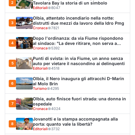
Olbia, auto finisce fuori strada: una donna in
7
ospedale
Cronaca
4024
Jovanotti e la stampa accompagnata alla
8
porta: quanto vale la libertà?
Editoriali
3732
La protesta di via Fiume: "Siamo pronti a
9
rivolgerci al prefetto"
Cronaca
3653
Monte Pino riapre, ma non è una festa: «Qui
10
sono morte tre persone»
Eventi
3433
LA NOTIZIA PIÙ LETTA DEL MESE