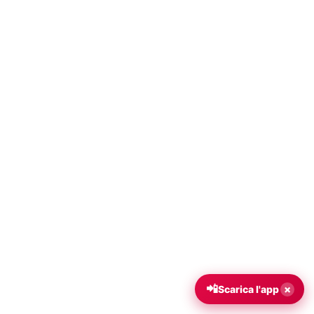
📲
×
Scarica l'app