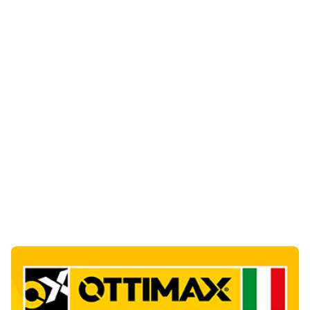
Notizie di Oggi
5
articol
i
Punti di svista: in via Fiume, un anno senza
auto per vietare il nascondino ai delinquenti
1