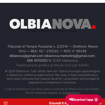
Tribunale di Tempio Pausania n. 2/2014 — Direttore: Mauro
Orrù — REA: SS – 210232 — ROC n° 36249
olbianova@gmail.com
|
olbianova.marketing@gmail.com
|
366 5010055
|
©
2026
Olbianova
|
Realizzazione grafica di Mauro Orrù per Artefix
©
2026
Olbianova. Tutti i diritti riservati. Tutte le immagini appartengono
a Olbianova, vietata la duplicazione. Nel caso, a titolo esemplificativo,
siano state utilizzate foto coperte da diritti, i proprietari sono pregati di
segnalarle e chiederne la rimozione.
Il sito di Olbianova è un tema nativo costruito da Mauro Orrù per Artefix.
Server dedicato ospitato da
SupportHost
.
📲
×
Scarica l'app
Giovedì 6 Agosto 2026
|
Ore:
01:28