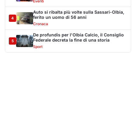
Più lette della settimana
10
articoli
Sangue ai piedi della basilica di San
1
Simplicio: uomo ferito con un coltello
Cronaca
9090