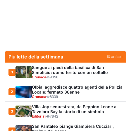
Olbia, aggredisce quattro agenti della Polizia
2
Locale: fermato 38enne
Cronaca
8339
Villa Joy sequestrata, da Peppino Leone a
3
Tavolara Bay la storia di un simbolo
Editoriali
7842
San Pantaleo piange Giampiera Cucciari,
4
l’anima del borgo
Eventi
6870
Jovanotti pronto allo sbarco a Olbia: «Sarà
5
una festa selvaggia!»
Eventi
6705
Tunnel di Olbia, porta d’emergenza bloccata,
6
ventole ferme e semaforo verde durante
l’incendio dell'auto
Cronaca
6148
Olbia, scontro sul verde: Nizzi tira in ballo il
7
figlio di Corda
Politica
5884
Olbia, il Nero inaugura gli attracchi D-Marin
8
al Molo Brin
Turismo
4266