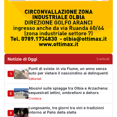
Editoriali
Abusivi sulle spiagge tra Olbia e Arzachena:
sequestrati lettini, ombrelloni e dehors
2
Cronaca
Luogosanto, tre giorni tra vini e tradizioni
intorno al Palio della stella
3
Eventi
Auto si ribalta più volte sulla Sassari-Olbia,
ferito un uomo di 56 anni
4
Cronaca
De profundis per l'Olbia Calcio, il Consiglio
Federale decreta la fine di una storia
5
Sport