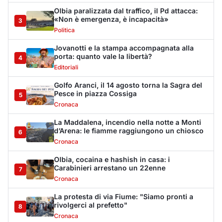
Olbia, cocaina e hashish in casa: i
Carabinieri arrestano un 22enne
7
Cronaca
La protesta di via Fiume: "Siamo pronti a
rivolgerci al prefetto"
8
Cronaca
Olbia, attentato incendiario nella notte:
distrutti due mezzi da lavoro della Idro Pmg
9
Cronaca
Incendio a Rudalza, in fiamme un deposito
con oli e bombole
10
Cronaca