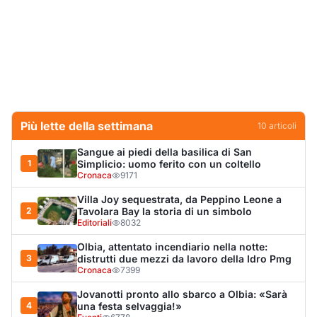
2
Tavolara Bay la storia di un simbolo
Editoriali
8032
Olbia, attentato incendiario nella notte:
3
distrutti due mezzi da lavoro della Idro Pmg
Cronaca
7399
Jovanotti pronto allo sbarco a Olbia: «Sarà
4
una festa selvaggia!»
Eventi
6778
Dopo l'ordinanza: da via Fiume rispondono
5
al sindaco: "La deve ritirare, non serva a
nulla"
Cronaca
5323
Punti di svista: in via Fiume, un anno senza
6
auto per vietare il nascondino ai delinquenti
Editoriali
4483
Olbia, il Nero inaugura gli attracchi D-Marin
7
al Molo Brin
Turismo
4291
Olbia, auto finisce fuori strada: una donna in
8
ospedale
Cronaca
4017