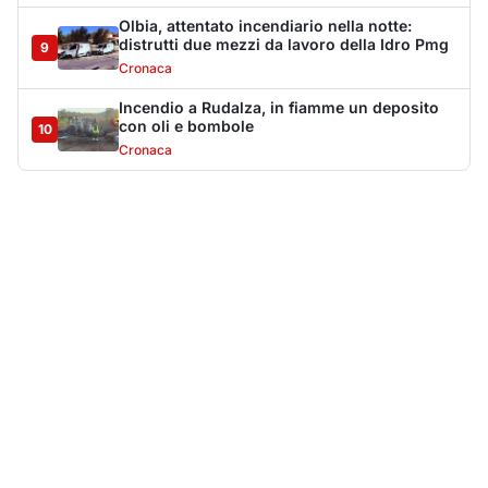
Più lette della settimana
10
articoli
Sangue ai piedi della basilica di San
1
Simplicio: uomo ferito con un coltello
Cronaca
9171
Villa Joy sequestrata, da Peppino Leone a