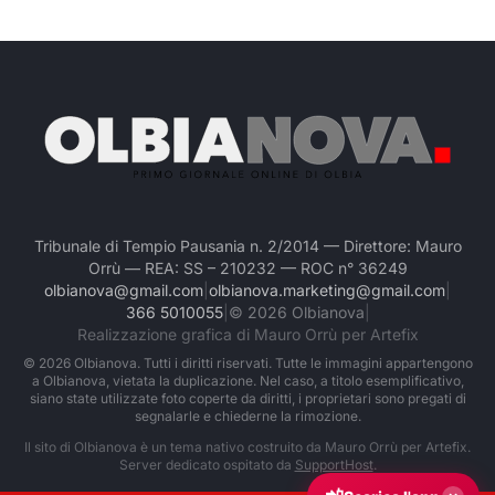
Tribunale di Tempio Pausania n. 2/2014 — Direttore: Mauro
Orrù — REA: SS – 210232 — ROC n° 36249
olbianova@gmail.com
|
olbianova.marketing@gmail.com
|
366 5010055
|
©
2026
Olbianova
|
Realizzazione grafica di Mauro Orrù per Artefix
©
2026
Olbianova. Tutti i diritti riservati. Tutte le immagini appartengono
a Olbianova, vietata la duplicazione. Nel caso, a titolo esemplificativo,
siano state utilizzate foto coperte da diritti, i proprietari sono pregati di
segnalarle e chiederne la rimozione.
Il sito di Olbianova è un tema nativo costruito da Mauro Orrù per Artefix.
Server dedicato ospitato da
SupportHost
.