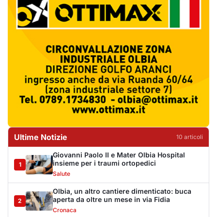
Giovanni Paolo II e Mater Olbia Hospital
insieme per i traumi ortopedici
1
Salute
Olbia, un altro cantiere dimenticato: buca
aperta da oltre un mese in via Fidia
2
Cronaca
Olbia paralizzata dal traffico, il Pd attacca:
«Non è emergenza, è incapacità»
3
Politica
Jovanotti e la stampa accompagnata alla
porta: quanto vale la libertà?
4
Editoriali
Golfo Aranci, il 14 agosto torna la Sagra del
Pesce in piazza Cossiga
5
Cronaca
La Maddalena, incendio nella notte a Monti
d’Arena: le fiamme raggiungono un chiosco
6
Cronaca