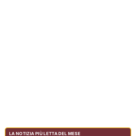
LA NOTIZIA PIÙ LETTA DEL MESE
Tragedia sulla strada, muore olbiese di 23 anni, era
volontario dell'Oftal
Cronaca
30.740
visualizzazioni