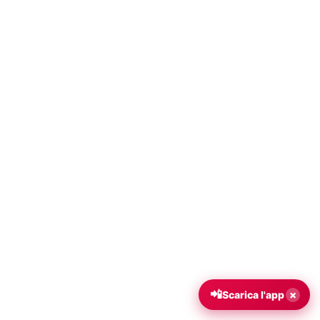
📲
×
Scarica l'app