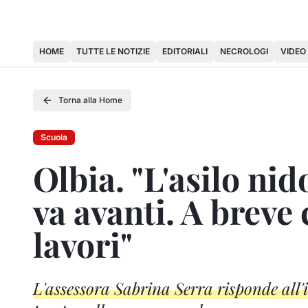
HOME
TUTTE LE NOTIZIE
EDITORIALI
NECROLOGI
VIDEO
Torna alla Home
Scuola
Olbia. "L'asilo ni
va avanti. A brev
lavori"
L'assessora Sabrina Serra risponde all'