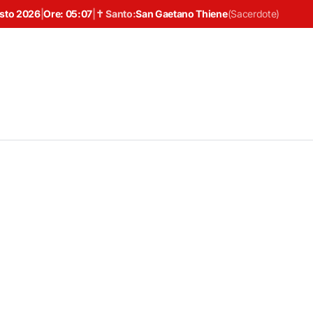
osto 2026
|
Ore:
05:07
|
✝ Santo:
San Gaetano Thiene
(
Sacerdote
)