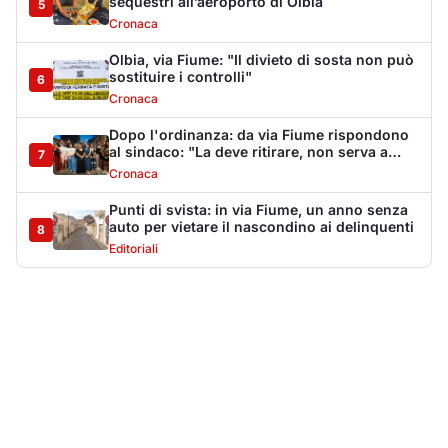
sequestri all’aeroporto di Olbia
5
Cronaca
Olbia, via Fiume: "Il divieto di sosta non può
sostituire i controlli"
6
Cronaca
Dopo l'ordinanza: da via Fiume rispondono
al sindaco: "La deve ritirare, non serva a
7
nulla"
Cronaca
Punti di svista: in via Fiume, un anno senza
auto per vietare il nascondino ai delinquenti
8
Editoriali