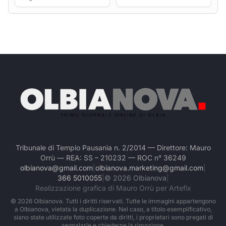
Tribunale di Tempio Pausania n. 2/2014 — Direttore: Mauro
Orrù — REA: SS – 210232 — ROC n° 36249
olbianova@gmail.com
|
olbianova.marketing@gmail.com
|
366 5010055
|
©
2026
Olbianova
|
Realizzazione grafica di Mauro Orrù per Artefix
©
2026
Olbianova. Tutti i diritti riservati. Tutte le immagini appartengono
a Olbianova, vietata la duplicazione. Nel caso, a titolo esemplificativo,
siano state utilizzate foto coperte da diritti, i proprietari sono pregati di
segnalarle e chiederne la rimozione.