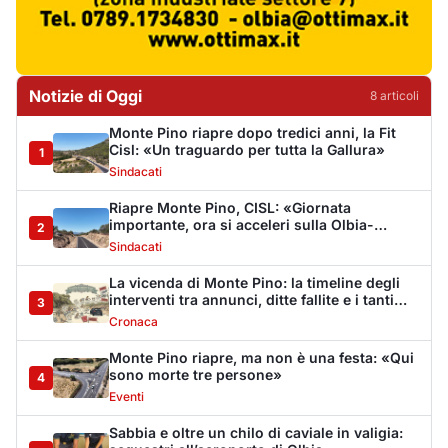
Notizie di Oggi
8
articol
i
Monte Pino riapre dopo tredici anni, la Fit
Cisl: «Un traguardo per tutta la Gallura»
1
Sindacati
Riapre Monte Pino, CISL: «Giornata
importante, ora si acceleri sulla Olbia-
2
Arzachena-Palau»
Sindacati
La vicenda di Monte Pino: la timeline degli
interventi tra annunci, ditte fallite e i tanti
3
stop
Cronaca
Monte Pino riapre, ma non è una festa: «Qui
sono morte tre persone»
4
Eventi
Sabbia e oltre un chilo di caviale in valigia: