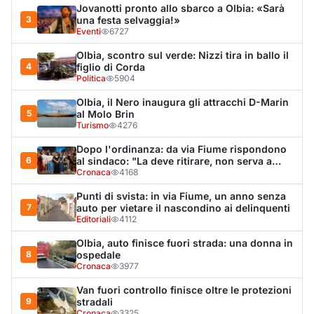
Jovanotti pronto allo sbarco a Olbia: «Sarà
3
una festa selvaggia!»
Eventi
6727
Olbia, scontro sul verde: Nizzi tira in ballo il
4
figlio di Corda
Politica
5904
Olbia, il Nero inaugura gli attracchi D-Marin
5
al Molo Brin
Turismo
4276
Dopo l'ordinanza: da via Fiume rispondono
6
al sindaco: "La deve ritirare, non serva a
nulla"
Cronaca
4168
Punti di svista: in via Fiume, un anno senza
7
auto per vietare il nascondino ai delinquenti
Editoriali
4112
Olbia, auto finisce fuori strada: una donna in
8
ospedale
Cronaca
3977
Van fuori controllo finisce oltre le protezioni
9
stradali
Cronaca
3325