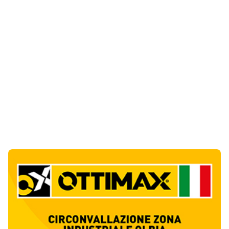
Notizie di Oggi
5
articol
i
Punti di svista: in via Fiume, un anno senza
auto per vietare il nascondino ai delinquenti
1
Editoriali
Abusivi sulle spiagge tra Olbia e Arzachena:
sequestrati lettini, ombrelloni e dehors
2