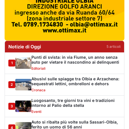
Cronaca
Luogosanto, tre giorni tra vini e tradizioni
intorno al Palio della stella
3
Eventi
Auto si ribalta più volte sulla Sassari-Olbia,
ferito un uomo di 56 anni
4
Cronaca
De profundis per l'Olbia Calcio, il Consiglio
Federale decreta la fine di una storia
5
Sport