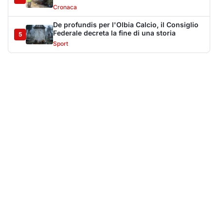
Più lette della settimana
10
articoli
Sangue ai piedi della basilica di San
1
Simplicio: uomo ferito con un coltello
Cronaca
9086
Olbia, aggredisce quattro agenti della Polizia
2
Locale: fermato 38enne
Cronaca
8336