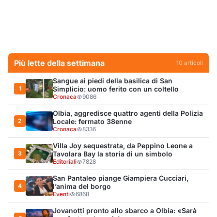
Villa Joy sequestrata, da Peppino Leone a
3
Tavolara Bay la storia di un simbolo
Editoriali
7828
San Pantaleo piange Giampiera Cucciari,
4
l’anima del borgo
Eventi
6868
Jovanotti pronto allo sbarco a Olbia: «Sarà
5
una festa selvaggia!»
Eventi
6699
Tunnel di Olbia, porta d’emergenza bloccata,
6
ventole ferme e semaforo verde durante
l’incendio dell'auto
Cronaca
6148
Olbia, scontro sul verde: Nizzi tira in ballo il
7
figlio di Corda
Politica
5880
Olbia, il Nero inaugura gli attracchi D-Marin
8
al Molo Brin
Turismo
4266
Olbia, auto finisce fuori strada: una donna in
9
ospedale
Cronaca
3946