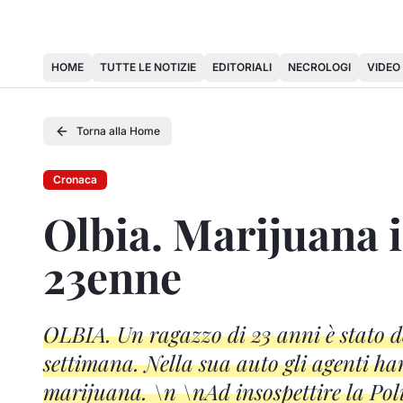
HOME
TUTTE LE NOTIZIE
EDITORIALI
NECROLOGI
VIDEO
Torna alla Home
Cronaca
Olbia. Marijuana 
23enne
OLBIA. Un ragazzo di 23 anni è stato de
settimana. Nella sua auto gli agenti h
marijuana. \n \nAd insospettire la Poli