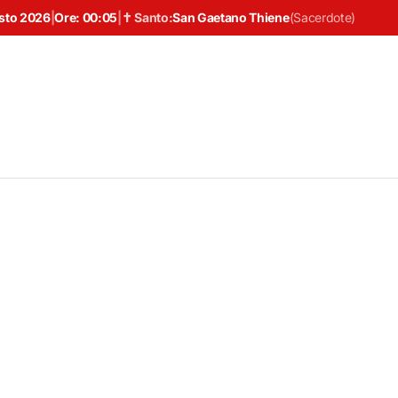
sto 2026
|
Ore:
00:05
|
✝ Santo:
San Gaetano Thiene
(
Sacerdote
)