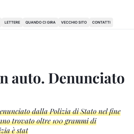
LETTERE
QUANDO CI GIRA
VECCHIO SITO
CONTATTI
in auto. Denunciato
nunciato dalla Polizia di Stato nel fine
anno trovato oltre 100 grammi di
zia è stat