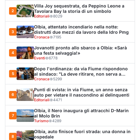
Villa Joy sequestrata, da Peppino Leone a
2
Tavolara Bay la storia di un simbolo
Editoriali
8029
Olbia, attentato incendiario nella notte:
3
distrutti due mezzi da lavoro della Idro Pmg
Cronaca
7195
Jovanotti pronto allo sbarco a Olbia: «Sarà
4
una festa selvaggia!»
Eventi
6778
Dopo l'ordinanza: da via Fiume rispondono
5
al sindaco: "La deve ritirare, non serva a
nulla"
Cronaca
5299
Punti di svista: in via Fiume, un anno senza
6
auto per vietare il nascondino ai delinquenti
Editoriali
4471
Olbia, il Nero inaugura gli attracchi D-Marin
7
al Molo Brin
Turismo
4289
Olbia, auto finisce fuori strada: una donna in
8
ospedale