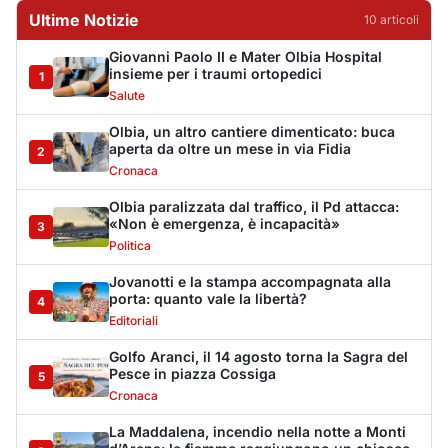
Ultime Notizie
10
articol
i
Giovanni Paolo II e Mater Olbia Hospital
insieme per i traumi ortopedici
1
Salute
Olbia, un altro cantiere dimenticato: buca
aperta da oltre un mese in via Fidia
2
Cronaca
Olbia paralizzata dal traffico, il Pd attacca:
«Non è emergenza, è incapacità»
3
Politica
Jovanotti e la stampa accompagnata alla
porta: quanto vale la libertà?
4
Editoriali
Golfo Aranci, il 14 agosto torna la Sagra del
Pesce in piazza Cossiga
5
Cronaca
La Maddalena, incendio nella notte a Monti