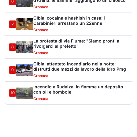
d’Arena: le fiamme raggiungono un chiosco
6
Cronaca
Olbia, cocaina e hashish in casa: i
Carabinieri arrestano un 22enne
7
Cronaca
La protesta di via Fiume: "Siamo pronti a
rivolgerci al prefetto"
8
Cronaca
Olbia, attentato incendiario nella notte:
distrutti due mezzi da lavoro della Idro Pmg
9
Cronaca
Incendio a Rudalza, in fiamme un deposito
con oli e bombole
10
Cronaca