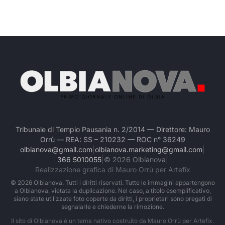
Tribunale di Tempio Pausania n. 2/2014 — Direttore: Mauro
Orrù — REA: SS – 210232 — ROC n° 36249
olbianova@gmail.com
|
olbianova.marketing@gmail.com
|
366 5010055
|
©
2026
Olbianova
|
Realizzazione grafica di Mauro Orrù per Artefix
©
2026
Olbianova. Tutti i diritti riservati. Tutte le immagini appartengono
a Olbianova, vietata la duplicazione. Nel caso, a titolo esemplificativo,
siano state utilizzate foto coperte da diritti, i proprietari sono pregati di
segnalarle e chiederne la rimozione.
Il sito di Olbianova è un tema nativo costruito da Mauro Orrù per Artefix.