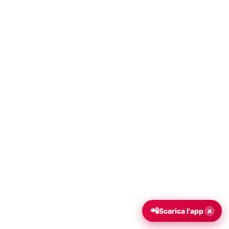
📲
×
Scarica l'app