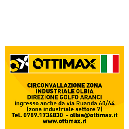
Notizie di Oggi
10
articol
i
Olbia, un altro cantiere dimenticato: buca
aperta da oltre un mese in via Fidia
1
Cronaca
Olbia paralizzata dal traffico, il Pd attacca:
«Non è emergenza, è incapacità»
2
Politica
Jovanotti e la stampa accompagnata alla
porta: quanto vale la libertà?
3
Editoriali
Golfo Aranci, il 14 agosto torna la Sagra del