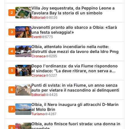
6
auto per vietare il nascondino ai delinquenti
Editoriali
4425
Olbia, il Nero inaugura gli attracchi D-Marin
7
al Molo Brin
Turismo
4287
Olbia, auto finisce fuori strada: una donna in
8
ospedale
Cronaca
4011
Van fuori controllo finisce oltre le protezioni
9
stradali
Cronaca
3351
Monte Pino riapre, ma non è una festa: «Qui
10
sono morte tre persone»
Eventi
3322