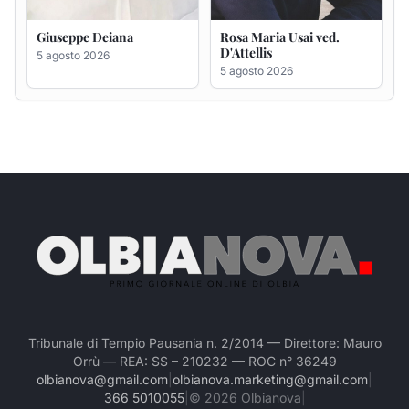
Tribunale di Tempio Pausania n. 2/2014 — Direttore: Mauro
Orrù — REA: SS – 210232 — ROC n° 36249
olbianova@gmail.com
|
olbianova.marketing@gmail.com
|
366 5010055
|
©
2026
Olbianova
|