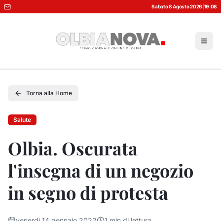
Sabato 8 Agosto 2026
|
19:08
Torna alla Home
Salute
Olbia. Oscurata
l'insegna di un negozio
in segno di protesta
venerdì 14 gennaio 2022
1
min di lettura