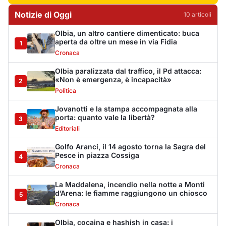
Pesce in piazza Cossiga
4
Cronaca
La Maddalena, incendio nella notte a Monti
d’Arena: le fiamme raggiungono un chiosco
5
Cronaca
Olbia, cocaina e hashish in casa: i
Carabinieri arrestano un 22enne
6
Cronaca
La protesta di via Fiume: "Siamo pronti a
rivolgerci al prefetto"
7
Cronaca
Olbia, attentato incendiario nella notte:
distrutti due mezzi da lavoro della Idro Pmg
8
Cronaca
Incendio a Rudalza, in fiamme un deposito
con oli e bombole
9
Cronaca
Monte Pino riapre, ma non è una festa: «Qui