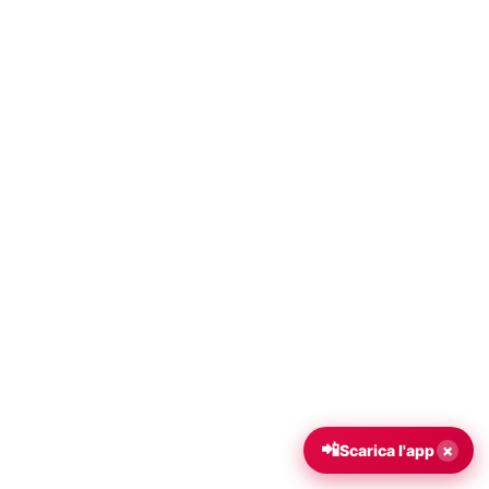
📲
×
Scarica l'app