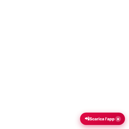
📲
×
Scarica l'app