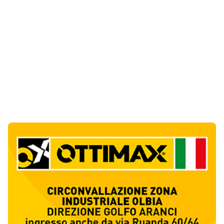
Notizie di Oggi
6
articol
i
La Maddalena, incendio nella notte a Monti
d’Arena: le fiamme raggiungono un chiosco
1
Cronaca
Olbia, cocaina e hashish in casa: i
Carabinieri arrestano un 22enne
2
Cronaca