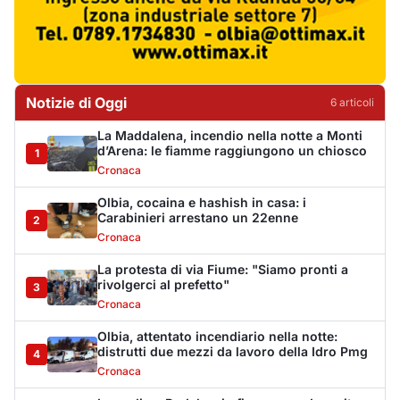
La protesta di via Fiume: "Siamo pronti a
rivolgerci al prefetto"
3
Cronaca
Olbia, attentato incendiario nella notte:
distrutti due mezzi da lavoro della Idro Pmg
4
Cronaca
Incendio a Rudalza, in fiamme un deposito
con oli e bombole
5
Cronaca
Monte Pino riapre, ma non è una festa: «Qui
sono morte tre persone»
6
Eventi