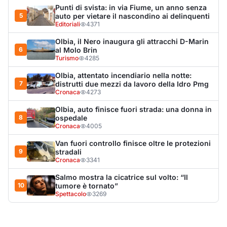
9
stradali
Cronaca
3341
Salmo mostra la cicatrice sul volto: “Il
10
tumore è tornato”
Spettacolo
3269