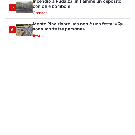
Più lette della settimana
10
articoli
Sangue ai piedi della basilica di San
1
Simplicio: uomo ferito con un coltello
Cronaca
9157
Villa Joy sequestrata, da Peppino Leone a
2
Tavolara Bay la storia di un simbolo
Editoriali
8002