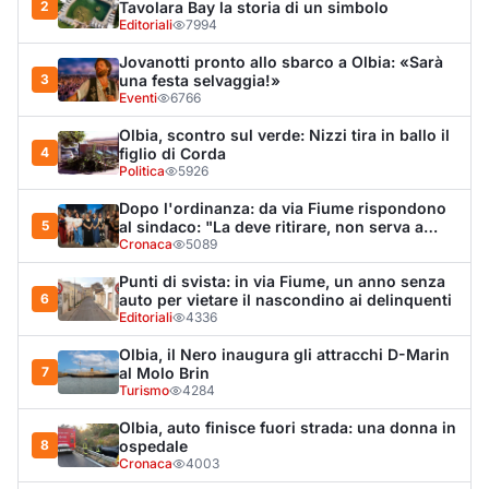
2
Tavolara Bay la storia di un simbolo
Editoriali
7994
Jovanotti pronto allo sbarco a Olbia: «Sarà
3
una festa selvaggia!»
Eventi
6766
Olbia, scontro sul verde: Nizzi tira in ballo il
4
figlio di Corda
Politica
5926
Dopo l'ordinanza: da via Fiume rispondono
5
al sindaco: "La deve ritirare, non serva a
nulla"
Cronaca
5089
Punti di svista: in via Fiume, un anno senza
6
auto per vietare il nascondino ai delinquenti
Editoriali
4336
Olbia, il Nero inaugura gli attracchi D-Marin
7
al Molo Brin
Turismo
4284
Olbia, auto finisce fuori strada: una donna in
8
ospedale
Cronaca
4003