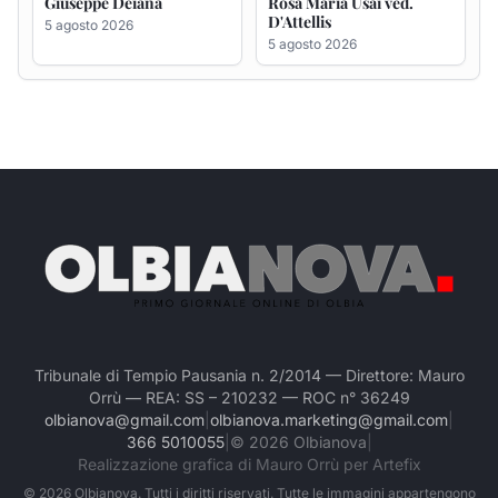
Giuseppe Deiana
Rosa Maria Usai ved.
D'Attellis
5 agosto 2026
5 agosto 2026
Tribunale di Tempio Pausania n. 2/2014 — Direttore: Mauro
Orrù — REA: SS – 210232 — ROC n° 36249
olbianova@gmail.com
|
olbianova.marketing@gmail.com
|
366 5010055
|
©
2026
Olbianova
|
Realizzazione grafica di Mauro Orrù per Artefix
©
2026
Olbianova. Tutti i diritti riservati. Tutte le immagini appartengono