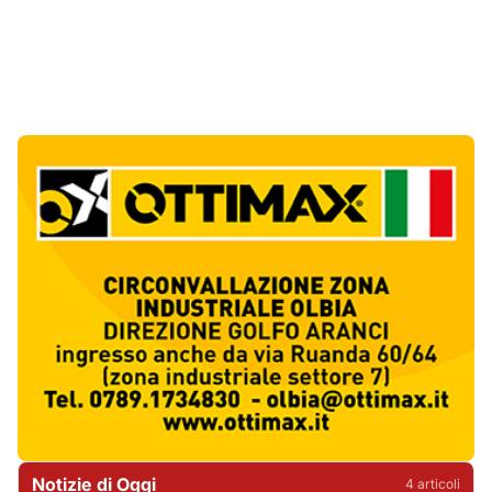
Notizie di Oggi
4
articol
i