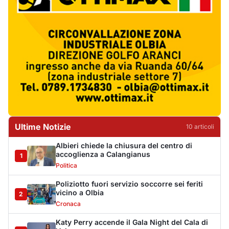
accoglienza a Calangianus
1
Politica
Poliziotto fuori servizio soccorre sei feriti
vicino a Olbia
2
Cronaca
Katy Perry accende il Gala Night del Cala di
Volpe
3
Eventi
Volotea rafforza la base di Olbia: più voli in
inverno
4
Trasporti
Lettini e ombrelloni abusivi, sanzioni per
oltre 28mila euro
5
Cronaca
Arzachena, chiuso un locale pubblico per 15
giorni
6
Cronaca
Olbia, Paolo Angeli e il Tenore Murales de