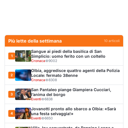
San Pantaleo piange Giampiera Cucciari,
3
l’anima del borgo
Eventi
6838
Jovanotti pronto allo sbarco a Olbia: «Sarà
4
una festa selvaggia!»
Eventi
6650
Villa Joy sequestrata, da Peppino Leone a
5
Tavolara Bay la storia di un simbolo
Editoriali
6383
Tunnel di Olbia, porta d’emergenza bloccata,
6
ventole ferme e semaforo verde durante
l’incendio dell'auto
Cronaca
6133
Olbia, scontro sul verde: Nizzi tira in ballo il
7
figlio di Corda
Politica
5834
Arzachena, il malore e la catena dei
8
soccorsi: «Un sistema sanitario tra i migliori
al mondo»
Lettere a Olbianova
5597
Olbia, il Nero inaugura gli attracchi D-Marin
9
al Molo Brin