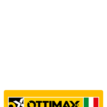
Ultime Notizie
10
articol
i
Albieri chiede la chiusura del centro di