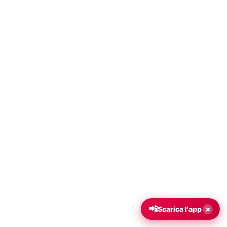
📲
×
Scarica l'app