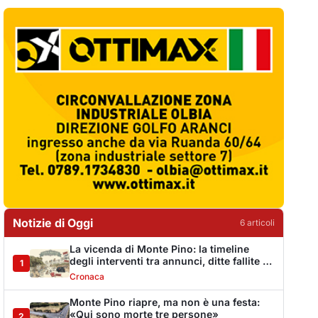
Notizie di Oggi
6
articol
i
La vicenda di Monte Pino: la timeline
degli interventi tra annunci, ditte fallite e i
1
tanti stop
Cronaca
Monte Pino riapre, ma non è una festa:
«Qui sono morte tre persone»
2