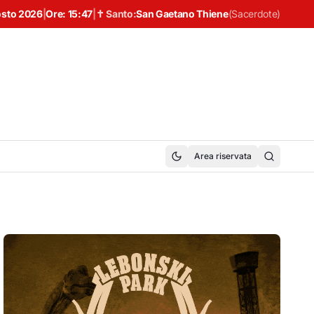
osto 2026
|
Ore:
15:47
|
✝ Santo:
San Gaetano Thiene
(
Sacerdote
)
Area riservata