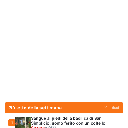
Più lette della settimana
10
articoli
Sangue ai piedi della basilica di San
1
Simplicio: uomo ferito con un coltello
Cronaca
9122
Villa Joy sequestrata, da Peppino Leone a
2
Tavolara Bay la storia di un simbolo
Editoriali
7938
Jovanotti pronto allo sbarco a Olbia: «Sarà
3
una festa selvaggia!»
Eventi
6727
Olbia, scontro sul verde: Nizzi tira in ballo il
4
figlio di Corda
Politica
5905
Olbia, il Nero inaugura gli attracchi D-Marin
5
al Molo Brin
Turismo
4276