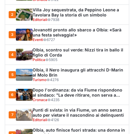
Dopo l'ordinanza: da via Fiume rispondono
6
al sindaco: "La deve ritirare, non serva a
nulla"
Cronaca
4235
Punti di svista: in via Fiume, un anno senza
7
auto per vietare il nascondino ai delinquenti
Editoriali
4126
Olbia, auto finisce fuori strada: una donna in
8
ospedale
Cronaca
3978
Van fuori controllo finisce oltre le protezioni
9
stradali
Cronaca
3328
Salmo mostra la cicatrice sul volto: “Il
10
tumore è tornato”
Spettacolo
3254