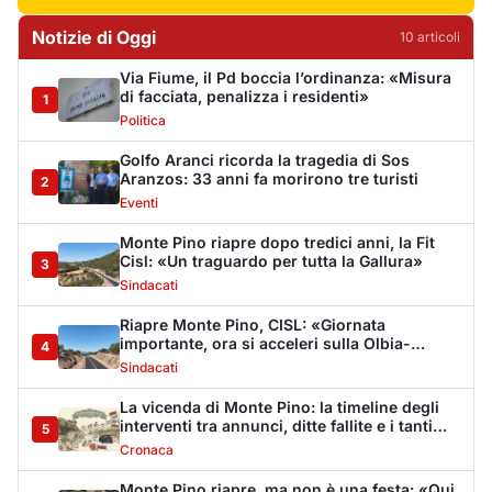
importante, ora si acceleri sulla Olbia-
4
Arzachena-Palau»
Sindacati
La vicenda di Monte Pino: la timeline degli
interventi tra annunci, ditte fallite e i tanti
5
stop
Cronaca
Monte Pino riapre, ma non è una festa: «Qui
sono morte tre persone»
6
Eventi
Sabbia e oltre un chilo di caviale in valigia:
sequestri all’aeroporto di Olbia
7
Cronaca
Olbia, via Fiume: "Il divieto di sosta non può
sostituire i controlli"
8
Cronaca
Dopo l'ordinanza: da via Fiume rispondono
al sindaco: "La deve ritirare, non serva a
9
nulla"
Cronaca