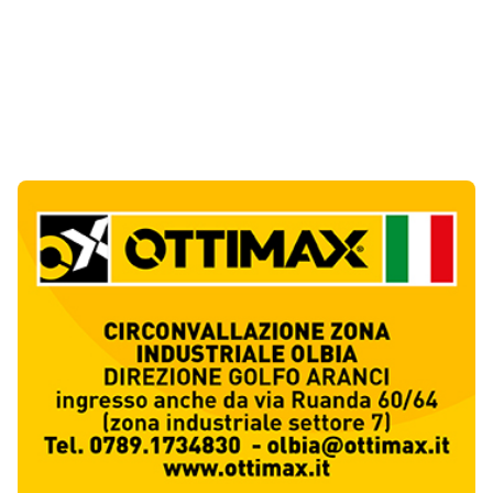
Notizie di Oggi
10
articol
i
Via Fiume, il Pd boccia l’ordinanza: «Misura
di facciata, penalizza i residenti»
1
Politica
Golfo Aranci ricorda la tragedia di Sos
Aranzos: 33 anni fa morirono tre turisti
2
Eventi
Monte Pino riapre dopo tredici anni, la Fit
Cisl: «Un traguardo per tutta la Gallura»
3
Sindacati
Riapre Monte Pino, CISL: «Giornata