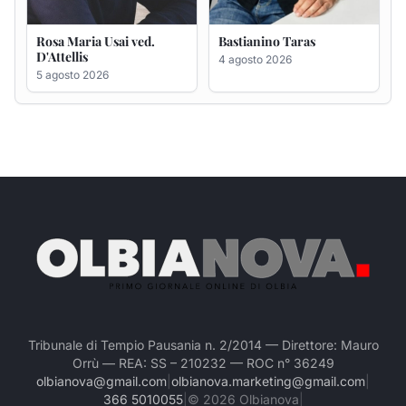
Tribunale di Tempio Pausania n. 2/2014 — Direttore: Mauro
Orrù — REA: SS – 210232 — ROC n° 36249
olbianova@gmail.com
|
olbianova.marketing@gmail.com
|
366 5010055
|
©
2026
Olbianova
|