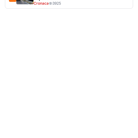
LA NOTIZIA PIÙ LETTA DEL MESE
Tragedia sulla strada, muore olbiese di 23 anni, era
volontario dell'Oftal
Cronaca
30.712
visualizzazioni