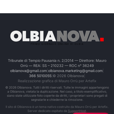
Tribunale di Tempio Pausania n. 2/2014 — Direttore: Mauro
Orrù — REA: SS – 210232 — ROC n° 36249
olbianova@gmail.com
|
olbianova.marketing@gmail.com
|
366 5010055
|
©
2026
Olbianova
|
Realizzazione grafica di Mauro Orrù per Artefix
©
2026
Olbianova. Tutti i diritti riservati. Tutte le immagini appartengono
a Olbianova, vietata la duplicazione. Nel caso, a titolo esemplificativo,
siano state utilizzate foto coperte da diritti, i proprietari sono pregati di
segnalarle e chiederne la rimozione.
Il sito di Olbianova è un tema nativo costruito da Mauro Orrù per Artefix.
Server dedicato ospitato da
SupportHost
.