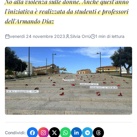
No alla violenza sulle donne. Anche quest'anno
l'iniziativa è realizzata da studenti e professori
dell'Armando Diaz
venerdì 24 novembre 2023
Silvia Orrù
1
min di lettura
Condividi: