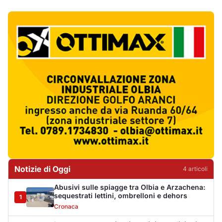
Notizie di Oggi
4
articol
i
Abusivi sulle spiagge tra Olbia e Arzachena:
sequestrati lettini, ombrelloni e dehors
1
Cronaca
Luogosanto, tre giorni tra vini e tradizioni
intorno al Palio della stella
2
Eventi
Auto si ribalta più volte sulla Sassari-Olbia,
ferito un uomo di 56 anni
3
Cronaca
De profundis per l'Olbia Calcio, il Consiglio
Federale decreta la fine di una storia
4
Sport