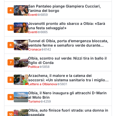
8
soccorsi: «Un sistema sanitario tra i migliori
al mondo»
Lettere a Olbianova
5601
Olbia, il Nero inaugura gli attracchi D-Marin
9
al Molo Brin
Turismo
4259
Olbia, auto finisce fuori strada: una donna in
10
ospedale
Cronaca
3925