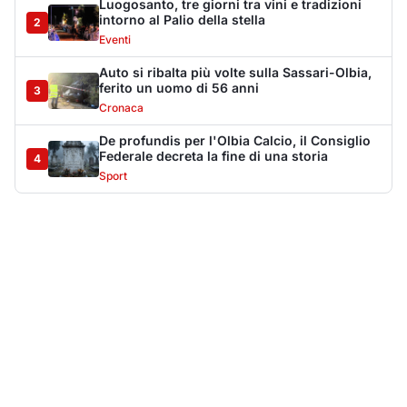
Più lette della settimana
10
articoli
Sangue ai piedi della basilica di San
1
Simplicio: uomo ferito con un coltello