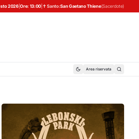
osto 2026
|
Ore:
13:00
|
✝ Santo:
San Gaetano Thiene
(
Sacerdote
)
Area riservata