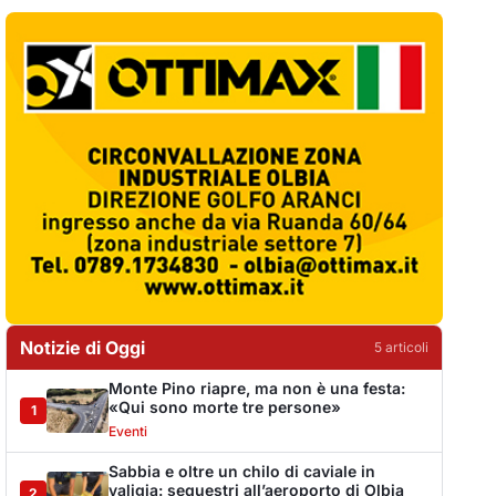
Notizie di Oggi
5
articol
i
Monte Pino riapre, ma non è una festa:
«Qui sono morte tre persone»
1
Eventi
Sabbia e oltre un chilo di caviale in
valigia: sequestri all’aeroporto di Olbia
2