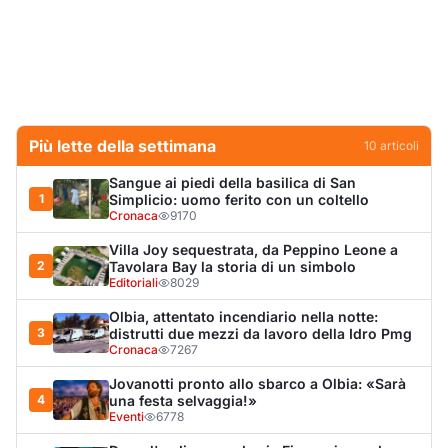
Più lette della settimana
10
articoli
Sangue ai piedi della basilica di San
1
Simplicio: uomo ferito con un coltello
Cronaca
9170
Villa Joy sequestrata, da Peppino Leone a
2
Tavolara Bay la storia di un simbolo
Editoriali
8029
Olbia, attentato incendiario nella notte:
3
distrutti due mezzi da lavoro della Idro Pmg
Cronaca
7267
Jovanotti pronto allo sbarco a Olbia: «Sarà
4
una festa selvaggia!»
Eventi
6778