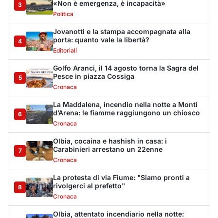
«Non è emergenza, è incapacità»
3
Politica
Jovanotti e la stampa accompagnata alla
porta: quanto vale la libertà?
4
Editoriali
Golfo Aranci, il 14 agosto torna la Sagra del
Pesce in piazza Cossiga
5
Cronaca
La Maddalena, incendio nella notte a Monti
d’Arena: le fiamme raggiungono un chiosco
6
Cronaca
Olbia, cocaina e hashish in casa: i
Carabinieri arrestano un 22enne
7
Cronaca
La protesta di via Fiume: "Siamo pronti a
rivolgerci al prefetto"
8
Cronaca
Olbia, attentato incendiario nella notte: