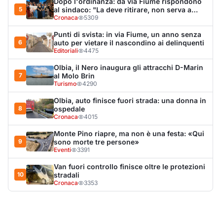
Dopo l'ordinanza: da via Fiume rispondono
5
al sindaco: "La deve ritirare, non serva a
nulla"
Cronaca
5309
Punti di svista: in via Fiume, un anno senza
6
auto per vietare il nascondino ai delinquenti
Editoriali
4475
Olbia, il Nero inaugura gli attracchi D-Marin
7
al Molo Brin
Turismo
4290
Olbia, auto finisce fuori strada: una donna in
8
ospedale
Cronaca
4015
Monte Pino riapre, ma non è una festa: «Qui
9
sono morte tre persone»
Eventi
3391
Van fuori controllo finisce oltre le protezioni
10
stradali
Cronaca
3353