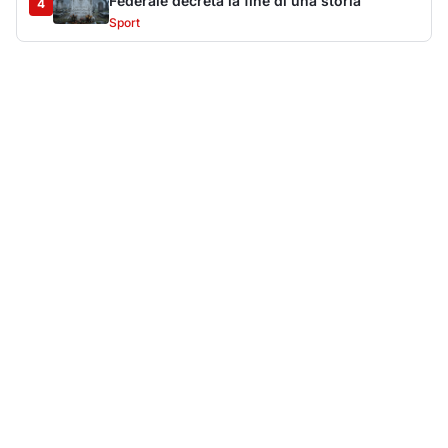
Più lette della settimana
10
articoli
Sangue ai piedi della basilica di San
1
Simplicio: uomo ferito con un coltello
Cronaca
9038
Olbia, aggredisce quattro agenti della Polizia
2
Locale: fermato 38enne
Cronaca
8325
Villa Joy sequestrata, da Peppino Leone a
3
Tavolara Bay la storia di un simbolo
Editoriali
7546