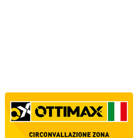
Notizie di Oggi
4
articol
i
Abusivi sulle spiagge tra Olbia e Arzachena:
sequestrati lettini, ombrelloni e dehors
1
Cronaca
Luogosanto, tre giorni tra vini e tradizioni