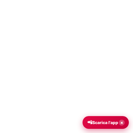
📲
×
Scarica l'app