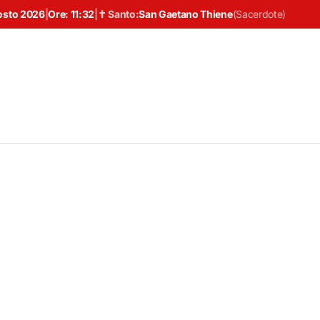
osto 2026
|
Ore:
11:32
|
✝ Santo:
San Gaetano Thiene
(
Sacerdote
)