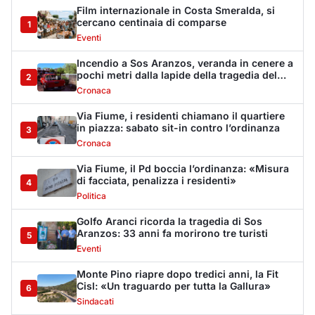
Golfo Aranci ricorda la tragedia di Sos
Aranzos: 33 anni fa morirono tre turisti
5
Eventi
Monte Pino riapre dopo tredici anni, la Fit
Cisl: «Un traguardo per tutta la Gallura»
6
Sindacati
Riapre Monte Pino, CISL: «Giornata
importante, ora si acceleri sulla Olbia-
7
Arzachena-Palau»
Sindacati
La vicenda di Monte Pino: la timeline degli
interventi tra annunci, ditte fallite e i tanti
8
stop
Cronaca
Monte Pino riapre, ma non è una festa: «Qui
sono morte tre persone»
9
Eventi
Sabbia e oltre un chilo di caviale in valigia:
sequestri all’aeroporto di Olbia
10
Cronaca