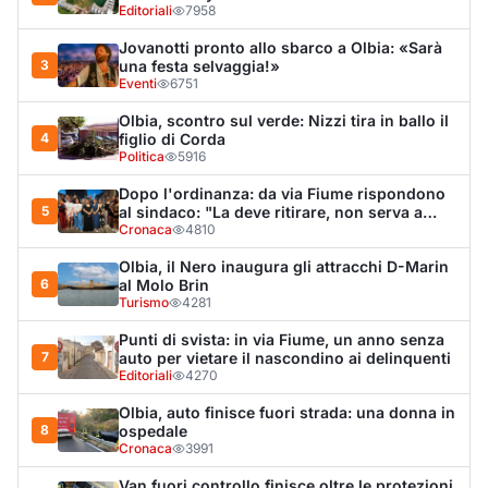
Punti di svista: in via Fiume, un anno senza
7
auto per vietare il nascondino ai delinquenti
Editoriali
4270
Olbia, auto finisce fuori strada: una donna in
8
ospedale
Cronaca
3991
Van fuori controllo finisce oltre le protezioni
9
stradali
Cronaca
3333
Salmo mostra la cicatrice sul volto: “Il
10
tumore è tornato”
Spettacolo
3264