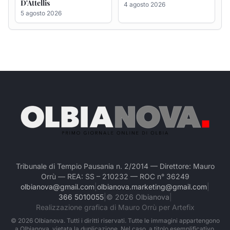
Tribunale di Tempio Pausania n. 2/2014 — Direttore: Mauro
Orrù — REA: SS – 210232 — ROC n° 36249
olbianova@gmail.com
|
olbianova.marketing@gmail.com
|
366 5010055
|
©
2026
Olbianova
|
Realizzazione grafica di Mauro Orrù per Artefix
©
2026
Olbianova. Tutti i diritti riservati. Tutte le immagini appartengono
a Olbianova, vietata la duplicazione. Nel caso, a titolo esemplificativo,