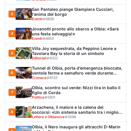
Olbia, scontro sul verde: Nizzi tira in ballo il
7
figlio di Corda
Politica
5831
Arzachena, il malore e la catena dei
8
soccorsi: «Un sistema sanitario tra i migliori
al mondo»
Lettere a Olbianova
5596
Olbia, il Nero inaugura gli attracchi D-Marin
9
al Molo Brin
Turismo
4247
Tragedia a Molara, turista muore mentre fa il
10
bagno
Cronaca
4227