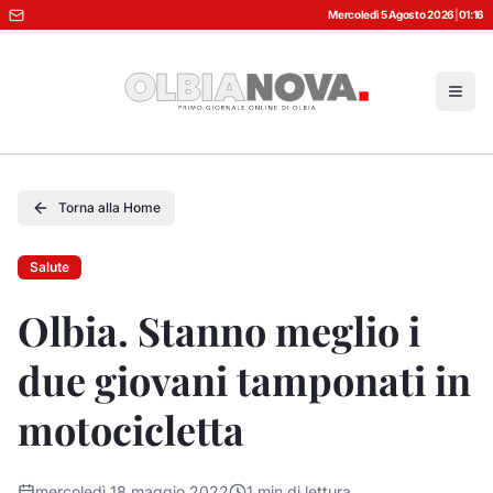
Mercoledì 5 Agosto 2026
|
01:16
Torna alla Home
Salute
Olbia. Stanno meglio i
due giovani tamponati in
motocicletta
mercoledì 18 maggio 2022
1
min di lettura