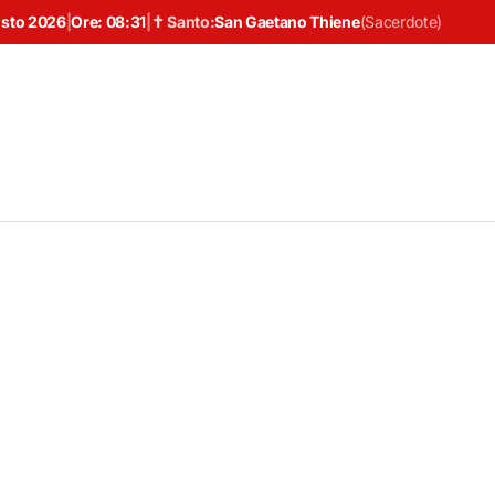
osto 2026
|
Ore:
08:31
|
✝ Santo:
San Gaetano Thiene
(
Sacerdote
)