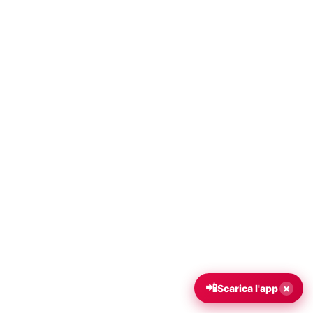
📲
×
Scarica l'app