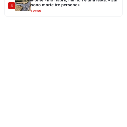
Più lette della settimana
10
articoli
Sangue ai piedi della basilica di San
1
Simplicio: uomo ferito con un coltello
Cronaca
9152
Villa Joy sequestrata, da Peppino Leone a
2
Tavolara Bay la storia di un simbolo
Editoriali
7993
Jovanotti pronto allo sbarco a Olbia: «Sarà
3
una festa selvaggia!»
Eventi
6766