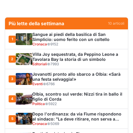
Olbia, scontro sul verde: Nizzi tira in ballo il
4
figlio di Corda
Politica
5922
Dopo l'ordinanza: da via Fiume rispondono
5
al sindaco: "La deve ritirare, non serva a
nulla"
Cronaca
5069
Punti di svista: in via Fiume, un anno senza
6
auto per vietare il nascondino ai delinquenti
Editoriali
4327
Olbia, il Nero inaugura gli attracchi D-Marin
7
al Molo Brin
Turismo
4284
Olbia, auto finisce fuori strada: una donna in
8
ospedale
Cronaca
4002
Van fuori controllo finisce oltre le protezioni
9
stradali
Cronaca
3339
Salmo mostra la cicatrice sul volto: “Il
10
tumore è tornato”