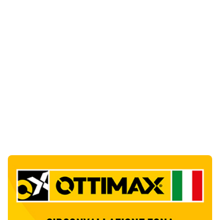
Notizie di Oggi
4
articol
i
La protesta di via Fiume: "Siamo pronti a
rivolgerci al prefetto"
1
Cronaca