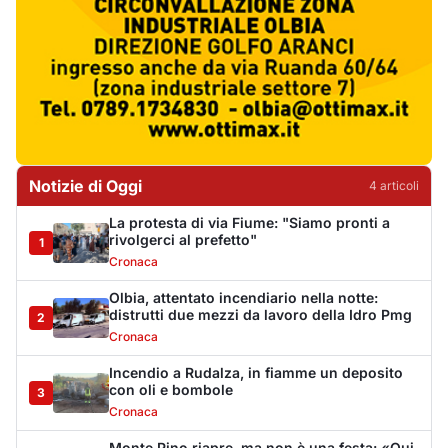
Olbia, attentato incendiario nella notte:
distrutti due mezzi da lavoro della Idro Pmg
2
Cronaca
Incendio a Rudalza, in fiamme un deposito
con oli e bombole
3
Cronaca
Monte Pino riapre, ma non è una festa: «Qui
sono morte tre persone»
4
Eventi