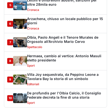
Lettini e ombrelloni abusivi, sanzioni per
oltre 28mila euro
5
Cronaca
Arzachena, chiuso un locale pubblico per 15
giorni
6
Cronaca
Olbia, Paolo Angeli e il Tenore Murales de
Orgosolo all’Archivio Mario Cervo
7
Spettacolo
Hermaea, cambio al vertice: Antonio Masuli
eletto presidente
8
Sport
Villa Joy sequestrata, da Peppino Leone a
Tavolara Bay la storia di un simbolo
9
Editoriali
De profundis per l'Olbia Calcio, il Consiglio
Federale decreta la fine di una storia
10
Sport