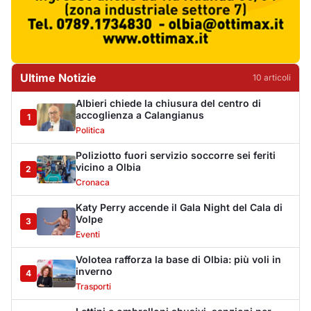
Ultime Notizie
10
articol
i
Albieri chiede la chiusura del centro di
accoglienza a Calangianus
1
Politica
Poliziotto fuori servizio soccorre sei feriti
vicino a Olbia
2
Cronaca
Katy Perry accende il Gala Night del Cala di
Volpe
3
Eventi
Volotea rafforza la base di Olbia: più voli in
inverno
4
Trasporti