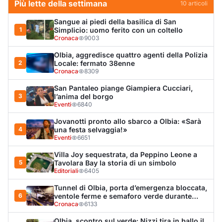
Più lette della settimana
10
articoli
Sangue ai piedi della basilica di San
1
Simplicio: uomo ferito con un coltello
Cronaca
9003
Olbia, aggredisce quattro agenti della Polizia
2
Locale: fermato 38enne
Cronaca
8309
San Pantaleo piange Giampiera Cucciari,
3
l’anima del borgo
Eventi
6840
Jovanotti pronto allo sbarco a Olbia: «Sarà
4
una festa selvaggia!»
Eventi
6651
Villa Joy sequestrata, da Peppino Leone a
5
Tavolara Bay la storia di un simbolo
Editoriali
6405
Tunnel di Olbia, porta d’emergenza bloccata,
6
ventole ferme e semaforo verde durante
l’incendio dell'auto
Cronaca
6133
Olbia, scontro sul verde: Nizzi tira in ballo il