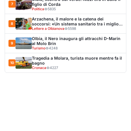
7
figlio di Corda
Politica
5835
Arzachena, il malore e la catena dei
8
soccorsi: «Un sistema sanitario tra i migliori
al mondo»
Lettere a Olbianova
5598
Olbia, il Nero inaugura gli attracchi D-Marin
9
al Molo Brin
Turismo
4248
Tragedia a Molara, turista muore mentre fa il
10
bagno
Cronaca
4227