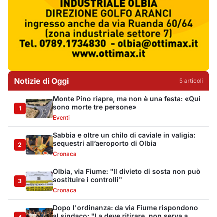
2
Cronaca
Olbia, via Fiume: "Il divieto di sosta non può
sostituire i controlli"
3
Cronaca
Dopo l'ordinanza: da via Fiume rispondono
al sindaco: "La deve ritirare, non serva a
4
nulla"
Cronaca
Punti di svista: in via Fiume, un anno senza
auto per vietare il nascondino ai delinquenti
5
Editoriali