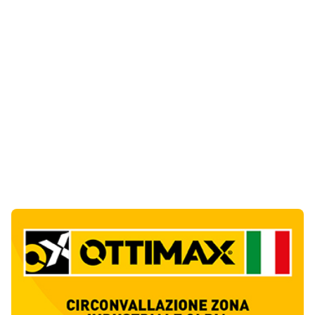
Notizie di Oggi
5
articol
i
Monte Pino riapre, ma non è una festa: «Qui
sono morte tre persone»
1
Eventi
Sabbia e oltre un chilo di caviale in valigia:
sequestri all’aeroporto di Olbia