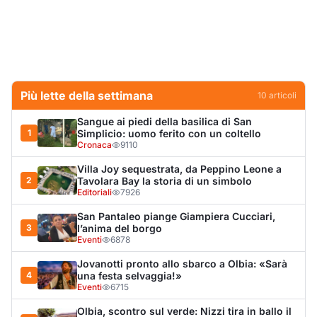
San Pantaleo piange Giampiera Cucciari,
3
l’anima del borgo
Eventi
6878
Jovanotti pronto allo sbarco a Olbia: «Sarà
4
una festa selvaggia!»
Eventi
6715
Olbia, scontro sul verde: Nizzi tira in ballo il
5
figlio di Corda
Politica
5899
Olbia, il Nero inaugura gli attracchi D-Marin
6
al Molo Brin
Turismo
4272
Olbia, auto finisce fuori strada: una donna in
7
ospedale
Cronaca
3971
Punti di svista: in via Fiume, un anno senza
8
auto per vietare il nascondino ai delinquenti
Editoriali
3953
Dopo l'ordinanza: da via Fiume rispondono
9
al sindaco: "La deve ritirare, non serva a
nulla"
Cronaca
3358