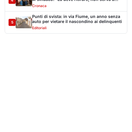
Più lette della settimana
10
articoli
Sangue ai piedi della basilica di San
1
Simplicio: uomo ferito con un coltello
Cronaca
9110
Villa Joy sequestrata, da Peppino Leone a
2
Tavolara Bay la storia di un simbolo
Editoriali
7926